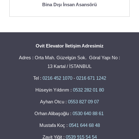
Bina Dışı İnsan Asansörü
Ovit Elevator İletişim Adresimiz
Adres : Orta Mah. Güzelgün Sok. Göral Yapı No :
13 Kartal / İSTANBUL
Tel :
0216 452 1070
-
0216 671 1242
Hüseyin Yıldırım :
0532 282 01 80
Ayhan Otcu :
0553 827 09 07
Orhan Alibaşoğlu :
0530 640 88 61
Mustafa Koç :
0541 644 68 48
Zayit Yiğit :
0539 915 54 54