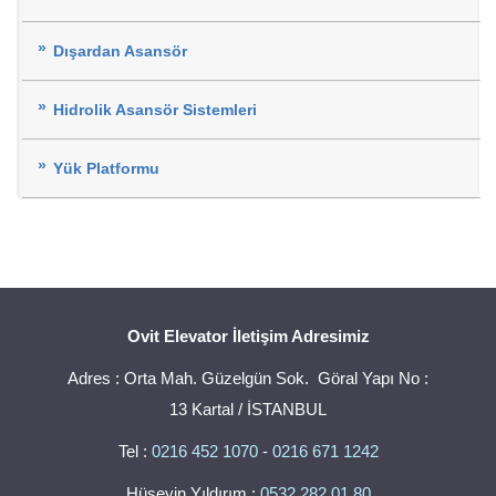
Dışardan Asansör
Hidrolik Asansör Sistemleri
Yük Platformu
Ovit Elevator İletişim Adresimiz
Adres : Orta Mah. Güzelgün Sok. Göral Yapı No :
13 Kartal / İSTANBUL
Tel :
0216 452 1070
-
0216 671 1242
Hüseyin Yıldırım :
0532 282 01 80