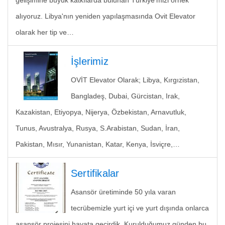
gelişimine büyük katkılarda bulunan Türkiye'mizi örnek
alıyoruz. Libya'nın yeniden yapılaşmasında Ovit Elevator
olarak her tip ve…
İşlerimiz
OVİT Elevator Olarak; Libya, Kırgızistan,
Bangladeş, Dubai, Gürcistan, Irak,
Kazakistan, Etiyopya, Nijerya, Özbekistan, Arnavutluk,
Tunus, Avustralya, Rusya, S.Arabistan, Sudan, İran,
Pakistan, Mısır, Yunanistan, Katar, Kenya, İsviçre,…
Sertifikalar
Asansör üretiminde 50 yıla varan
tecrübemizle yurt içi ve yurt dışında onlarca
asansör projesini hayata geçirdik. Kurulduğumuz günden bu