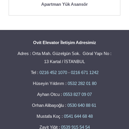
Apartman Yük Asansör
Ovit Elevator İletişim Adresimiz
Adres : Orta Mah. Güzelgün Sok. Göral Yapı No :
13 Kartal / İSTANBUL
Tel :
0216 452 1070
-
0216 671 1242
Hüseyin Yıldırım :
0532 282 01 80
Ayhan Otcu :
0553 827 09 07
Orhan Alibaşoğlu :
0530 640 88 61
Mustafa Koç :
0541 644 68 48
Zayit Yiğit :
0539 915 54 54