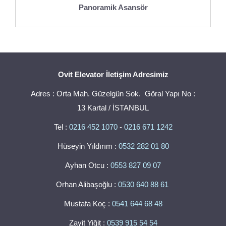
Panoramik Asansör
Ovit Elevator İletişim Adresimiz
Adres : Orta Mah. Güzelgün Sok. Göral Yapı No :
13 Kartal / İSTANBUL
Tel :
0216 452 1070
-
0216 671 1242
Hüseyin Yıldırım :
0532 282 01 80
Ayhan Otcu :
0553 827 09 07
Orhan Alibaşoğlu :
0530 640 88 61
Mustafa Koç :
0541 644 68 48
Zayit Yiğit :
0539 915 54 54