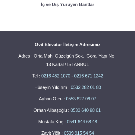
İç ve Dış Yürüyen Bantlar
Ovit Elevator İletişim Adresimiz
Adres : Orta Mah. Güzelgün Sok. Göral Yapı No :
13 Kartal / İSTANBUL
Tel :
0216 452 1070
-
0216 671 1242
Hüseyin Yıldırım :
0532 282 01 80
Ayhan Otcu :
0553 827 09 07
Orhan Alibaşoğlu :
0530 640 88 61
Mustafa Koç :
0541 644 68 48
Zayit Yiğit :
0539 915 54 54